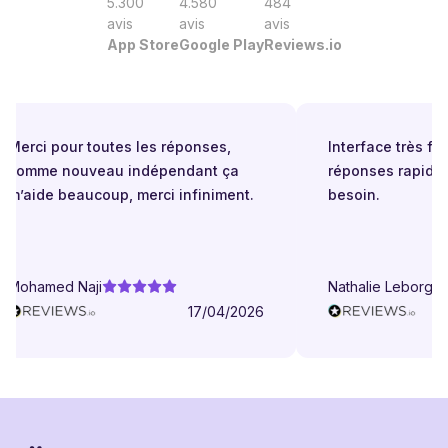
5.300
4.580
484
avis
avis
avis
App Store
Google Play
Reviews.io
Merci pour toutes les réponses,
Interface très faci
comme nouveau indépendant ça
réponses rapides
m’aide beaucoup, merci infiniment.
besoin.
Mohamed Naji
Nathalie Leborgne
17/04/2026