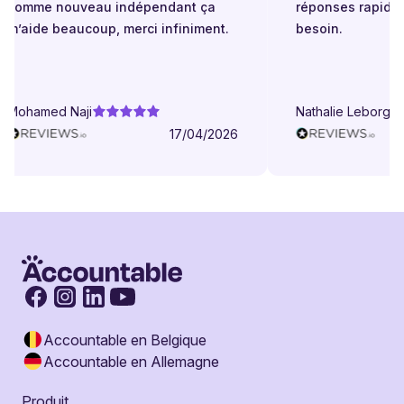
comme nouveau indépendant ça
réponses rapides 
m’aide beaucoup, merci infiniment.
besoin.
Mohamed Naji
Nathalie Leborgne
17/04/2026
Accountable en Belgique
Accountable en Allemagne
Produit