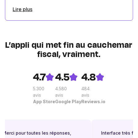
Lire plus
L’appli qui met fin au cauchemar
fiscal, vraiment.
4.7
4.5
4.8
5.300
4.580
484
avis
avis
avis
App Store
Google Play
Reviews.io
Merci pour toutes les réponses,
Interface très facil