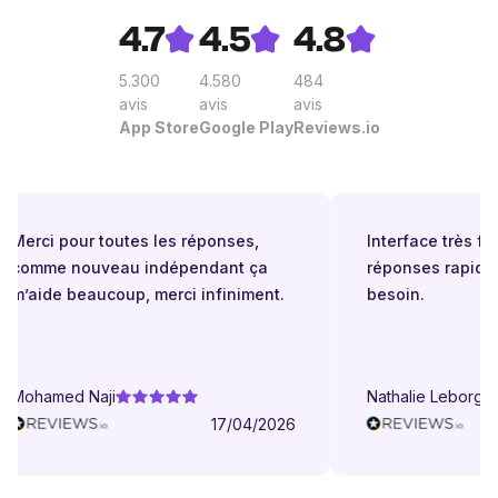
4.7
4.5
4.8
5.300
4.580
484
avis
avis
avis
App Store
Google Play
Reviews.io
Merci pour toutes les réponses,
Interface très facil
comme nouveau indépendant ça
réponses rapides 
m’aide beaucoup, merci infiniment.
besoin.
Mohamed Naji
Nathalie Leborgne
17/04/2026