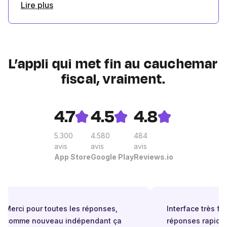
Lire plus
L’appli qui met fin au cauchemar
fiscal, vraiment.
4.7
4.5
4.8
5.300
4.580
484
avis
avis
avis
App Store
Google Play
Reviews.io
Merci pour toutes les réponses,
Interface très facil
comme nouveau indépendant ça
réponses rapides