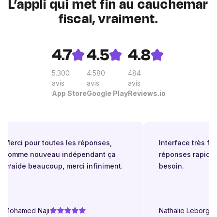
L’appli qui met fin au cauchemar
fiscal, vraiment.
4.7
4.5
4.8
5.300
4.580
484
avis
avis
avis
App Store
Google Play
Reviews.io
Merci pour toutes les réponses,
Interface très faci
comme nouveau indépendant ça
réponses rapides
m’aide beaucoup, merci infiniment.
besoin.
Mohamed Naji
Nathalie Leborgne