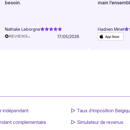
besoin.
main l’ensemble
comptabilité d’i
ne suis plus jama
payer ma TVA ou
Nathalie Leborgne
Hadrien Minet
pour mes impôts
17/05/2026
prévoit toutes le
avance et me ra
échéances ! Je n
revenir en arriè
fichier Excel !
r indépendant
Taux d’imposition Belgiq
ndant complementaire
Simulateur de revenus