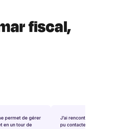
mar fiscal,
 permet de gérer
J’ai rencontré une difficulté et j’ai
en un tour de
pu contacter rapidement une