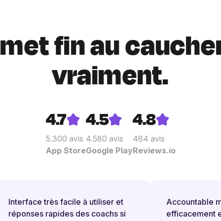
i met fin au cauche
vraiment.
4.7
4.5
4.8
5.300
avis
4.580
avis
484
avis
App Store
Google Play
Reviews.io
Interface très facile à utiliser et
Accountable me
réponses rapides des coachs si
efficacement et 