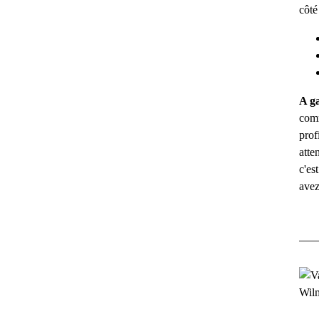
côté
A ga
comm
prof
atte
c'es
avez