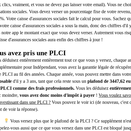
 clics, vraiment, et vous ne devez pas laisser votre email). Vous ne ch
sations sociales. Vous devez verser un pourcentage fixe de votre revenu, s
%. Votre caisse d'assurances sociales fait le calcul pour vous. Sachez qu
votre caisse d'assurances sociales a sous la main, donc des chiffres d'il y
 notre app le montant exact que vous devez verser. Autrement vous ris
aisse d'assurances sociales aura enfin des chiffres à jour !
us avez pris une PLCI
 déduisez entièrement entièrement tout ce que vous y versez, chaque 
lémentaire pour Indépendant, vous avez la garantie légale de récupére
e PLCI au fil des années. Chaque année, vous pouvez mettre dans votr
osable
d'il y a 3 ans, tant que cela reste sous un
plafond de 3447,62 eu
 PLCI comme des frais professionnels.
Vous les déduisez
entièreme
c moindre,
vous avez donc moins d'impôt à payer
!
Vous voulez savoi
nvestissant dans une PLCI ?
Vous pouvez le voir ici (de nouveau, c'est d
t de voir la réponse).
Vous versez plus que le plafond de la PLCI ? Ce supplément n'est,
elez-vous aussi que ce que vous versez dans une PLCI est bloqué jusqu