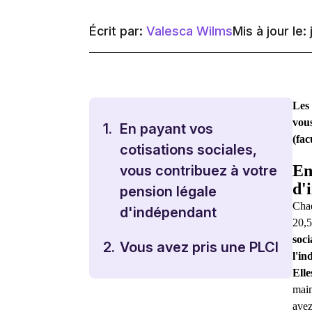
Écrit par:
Valesca Wilms
Mis à jour le: 
Les
vous
1.
En payant vos
(fac
cotisations sociales,
En
vous contribuez à votre
d'
pension légale
Chaq
d'indépendant
20,5
soci
2.
Vous avez pris une PLCI
l'i
Elle
main
avez