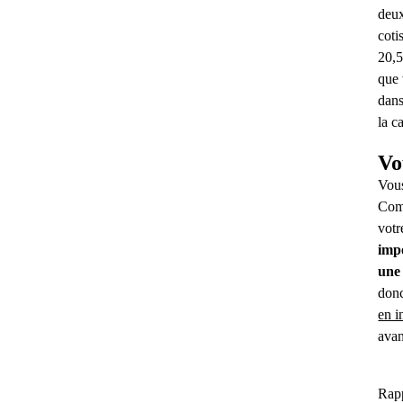
deux
coti
20,5
que 
dans
la c
Vo
Vous
Comp
votr
imp
une
don
en i
avan
Rapp