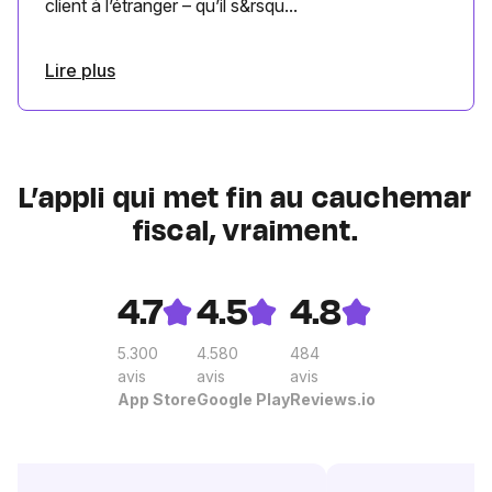
client à l’étranger – qu’il s&rsqu...
Lire plus
L’appli qui met fin au cauchemar
fiscal, vraiment.
4.7
4.5
4.8
5.300
4.580
484
avis
avis
avis
App Store
Google Play
Reviews.io