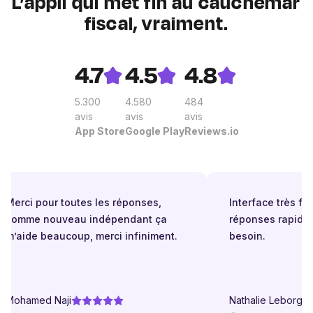
L’appli qui met fin au cauchemar
fiscal, vraiment.
4.7
4.5
4.8
5.300
4.580
484
avis
avis
avis
App Store
Google Play
Reviews.io
Merci pour toutes les réponses,
Interface très facil
comme nouveau indépendant ça
réponses rapides
m’aide beaucoup, merci infiniment.
besoin.
Mohamed Naji
Nathalie Leborgne