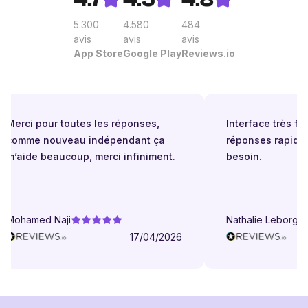
5.300
4.580
484
avis
avis
avis
App Store
Google Play
Reviews.io
Merci pour toutes les réponses,
Interface très facil
comme nouveau indépendant ça
réponses rapides 
m’aide beaucoup, merci infiniment.
besoin.
Mohamed Naji
Nathalie Leborgne
17/04/2026