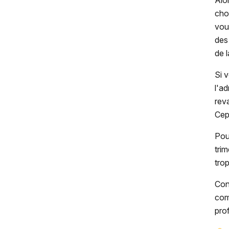
Alo
cho
vou
des
de 
Si 
l'a
rev
Cep
Pou
tri
tro
Con
com
pro