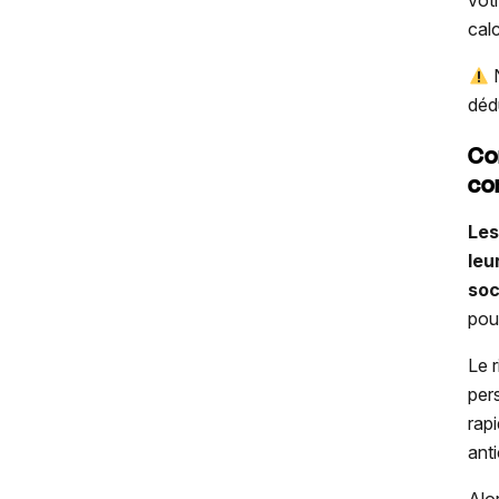
vot
cal
N
déd
Co
co
Les
leu
soc
pou
Le 
per
rap
ant