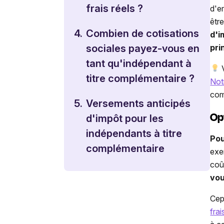
frais réels ?
d'e
êtr
4.
Combien de cotisations
d'i
pri
sociales payez-vous en
tant qu'indépendant à
V
titre complémentaire ?
Not
com
5.
Versements anticipés
Op
d'impôt pour les
indépendants à titre
Pou
complémentaire
exe
coû
vou
Cep
fra