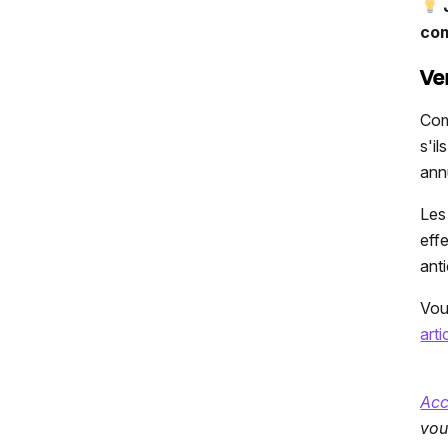
com
Ve
Com
s'i
ann
Les
eff
ant
Vou
arti
Acc
vou