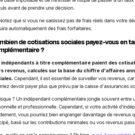
re base imposable et de minimiser le risque de passer à un taux 
culs avant de prendre une décision.
otez que si vous ne saisissez pas de frais réels dans votre décla
uira automatiquement des frais forfaitaires.
mbien de cotisations sociales payez-vous en tan
mplémentaire ?
 indépendants à titre complémentaire paient des cotisa
rs revenus, calculés sur la base du chiffre d'affaires annu
iales.
Cependant, il est essentiel de surveiller vos revenus, ca
rriez devoir payer plus que prévu par la caisse d'assurances so
risque ? Un indépendant complémentaire jongle souvent entre une
sonnelle et professionnelle. Cependant, si votre activité d'indé
idement, vous pourriez bien engranger davantage de revenus que
icipé, basé sur les contributions minimales ou vos revenus pas