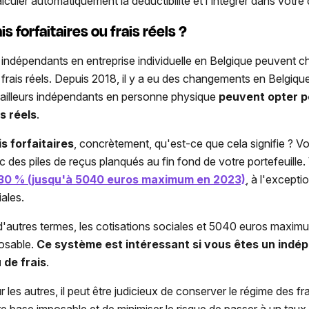
alculer automatiquement la déductibilité et l'intégrer dans votre
is forfaitaires ou frais réels ?
 indépendants en entreprise individuelle en Belgique peuvent choi
 frais réels. Depuis 2018, il y a eu des changements en Belgique 
vailleurs indépendants en personne physique
peuvent opter po
is réels
.
is forfaitaires
, concrètement, qu'est-ce que cela signifie ? 
c des piles de reçus planqués au fin fond de votre portefeuille
30 % (jusqu'à 5040 euros maximum en 2023)
, à l'excepti
iales.
d'autres termes, les cotisations sociales et 5040 euros maxim
osable.
Ce système est intéressant si vous êtes un indé
 de frais
.
 les autres, il peut être judicieux de conserver le régime des fra