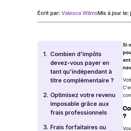
Écrit par:
Valesca Wilms
Mis à jour le: 
Si 
pou
1.
Combien d'impôts
ent
devez-vous payer en
nav
tant qu'indépendant à
titre complémentaire ?
Vot
C'e
2.
Optimisez votre revenu
com
imposable grâce aux
Co
frais professionnels
?
3.
Frais forfaitaires ou
Vos