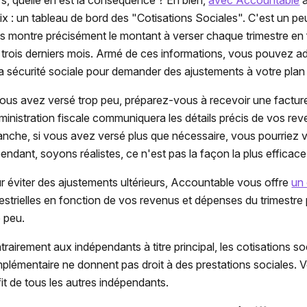
rs, quelle en est la conséquence ? Eh bien,
avec Accountable
à
ix : un tableau de bord des "Cotisations Sociales". C'est un p
s montre précisément le montant à verser chaque trimestre en
 trois derniers mois. Armé de ces informations, vous pouvez 
la sécurité sociale pour demander des ajustements à votre plan
vous avez versé trop peu, préparez-vous à recevoir une facture
dministration fiscale communiquera les détails précis de vos reve
anche, si vous avez versé plus que nécessaire, vous pourriez
endant, soyons réalistes, ce n'est pas la façon la plus efficace
r éviter des ajustements ultérieurs, Accountable vous offre
un 
mestrielles en fonction de vos revenus et dépenses du trimestre 
p peu.
trairement aux indépendants à titre principal, les cotisations so
plémentaire ne donnent pas droit à des prestations sociales. V
fit de tous les autres indépendants.