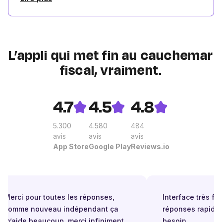
L’appli qui met fin au cauchemar
fiscal, vraiment.
4.7
4.5
4.8
5.300
4.580
484
avis
avis
avis
App Store
Google Play
Reviews.io
Merci pour toutes les réponses,
Interface très facil
comme nouveau indépendant ça
réponses rapides 
m’aide beaucoup, merci infiniment.
besoin.