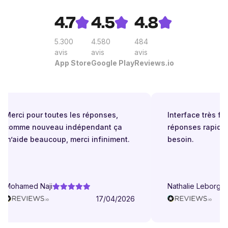
4.7
4.5
4.8
5.300
4.580
484
avis
avis
avis
App Store
Google Play
Reviews.io
Merci pour toutes les réponses,
Interface très facil
comme nouveau indépendant ça
réponses rapides 
m’aide beaucoup, merci infiniment.
besoin.
Mohamed Naji
Nathalie Leborgne
17/04/2026