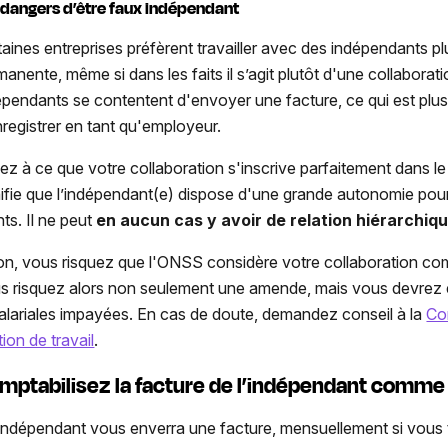
 dangers d’être faux indépendant
taines entreprises préfèrent travailler avec des indépendants 
manente, même si dans les faits il s’agit plutôt d'une collabora
épendants se contentent d'envoyer une facture, ce qui est plus
nregistrer en tant qu'employeur.
llez à ce que votre collaboration s'inscrive parfaitement dans le
nifie que l’indépendant(e) dispose d'une grande autonomie pour o
nts. Il ne peut
en aucun cas y avoir de
relation hiérarchiq
on, vous risquez que l'ONSS considère votre collaboration 
s risquez alors non seulement une amende, mais vous devrez é
salariales impayées. En cas de doute, demandez conseil à la
Co
tion de travail
.
mptabilisez la facture de l’indépendant comme 
indépendant vous enverra une facture, mensuellement si vous tr