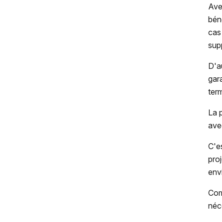
Ave
bén
cas
sup
D'a
gar
ter
La 
ave
C'e
pro
env
Com
néc