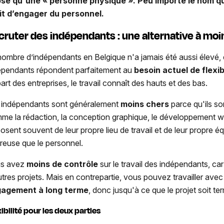
se qu'une « personne physique ». Peu importe le nom qu’
it d’engager du personnel.
cruter des indépendants : une alternative à moi
nombre d’indépendants en Belgique n'a jamais été aussi élevé,
épendants répondent parfaitement au
besoin actuel
de flexib
art des entreprises, le travail connaît des hauts et des bas.
 indépendants sont généralement
moins chers
parce qu'ils s
me la rédaction, la conception graphique, le développement web
posent souvent de leur propre lieu de travail et de leur propre é
reuse que le personnel.
s avez
moins de contrôle
sur le travail des indépendants, car 
utres projets. Mais en contrepartie, vous pouvez travailler av
agement à long terme
, donc jusqu'à ce que le projet soit te
xibilité pour les deux parties