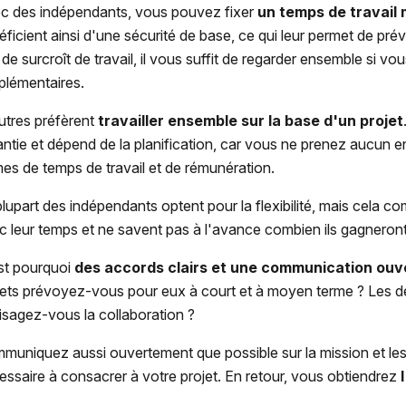
c des indépendants, vous pouvez fixer
un temps de travail
éficient ainsi d'une sécurité de base, ce qui leur permet de pr
 de surcroît de travail, il vous suffit de regarder ensemble si 
plémentaires.
utres préfèrent
travailler
ensemble
sur
la base d'un projet
antie et dépend de la planification, car vous ne prenez aucun
mes de temps de travail et de rémunération.
plupart des indépendants optent pour la flexibilité, mais cela c
c leur temps et ne savent pas à l'avance combien ils gagneron
st pourquoi
des accords clairs et une communication ouv
jets prévoyez-vous pour eux à court et à moyen terme ? Les dél
isagez-vous la collaboration ?
muniquez aussi ouvertement que possible sur la mission et les dé
essaire à consacrer à votre projet. En retour, vous obtiendrez