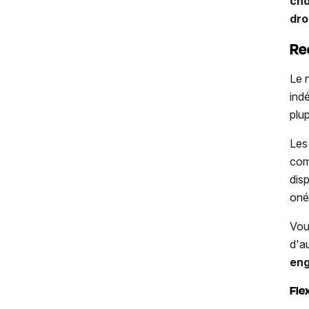
cho
dro
Re
Le 
ind
plup
Les
com
dis
oné
Vou
d'a
eng
Fle