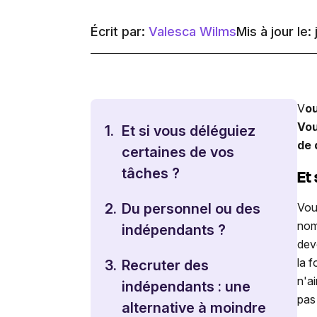
Écrit par:
Valesca Wilms
Mis à jour le: 
V
o
Vou
1.
Et si vous déléguiez
de 
certaines de vos
tâches ?
Et
Vou
2.
Du personnel ou des
nom
indépendants ?
dev
la 
3.
Recruter des
n'a
indépendants : une
pas
alternative à moindre