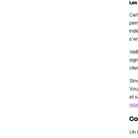
Les
Cer
per
ind
s'e
Vei
sig
clie
Sin
Vou
et 
rela
Co
Un 