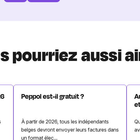
s pourriez aussi a
26
Peppol est-il gratuit ?
A
e
s
À partir de 2026, tous les indépendants
Qu
belges devront envoyer leurs factures dans
av
un format élec...