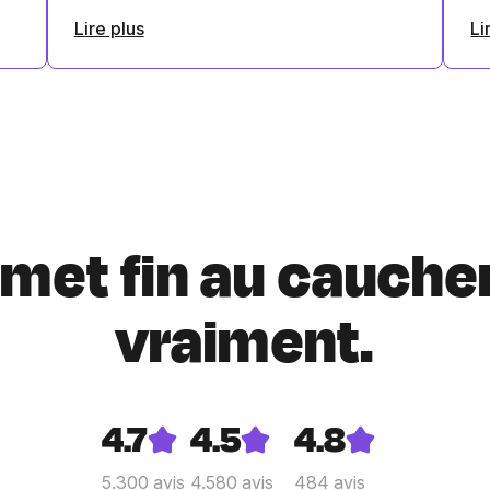
Lire plus
Li
i met fin au cauche
vraiment.
4.7
4.5
4.8
5.300
avis
4.580
avis
484
avis