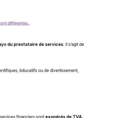
sont différentes.
ays du prestataire de services
. Il s’agit de
cientifiques, éducatifs ou de divertissement,
services financiers sont
exonérés de TVA
.