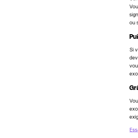
Vou
sig
ou 
Pui
Si 
dev
vou
exo
Gr
Vou
exo
exi
Ess