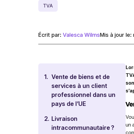
TVA
Écrit par:
Valesca Wilms
Mis à jour le:
Lor
TVA
1.
Vente de biens et de
son
services à un client
s’a
professionnel dans un
Ve
pays de l’UE
Vou
2.
Livraison
un 
intracommunautaire ?
co