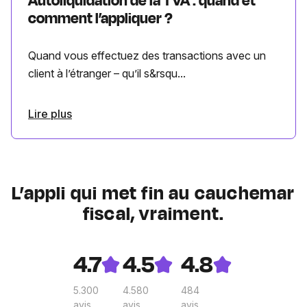
Autoliquidation de la TVA : quand et
comment l’appliquer ?
Quand vous effectuez des transactions avec un
client à l’étranger – qu’il s&rsqu...
Lire plus
L’appli qui met fin au cauchemar
fiscal, vraiment.
4.7
4.5
4.8
5.300
4.580
484
avis
avis
avis