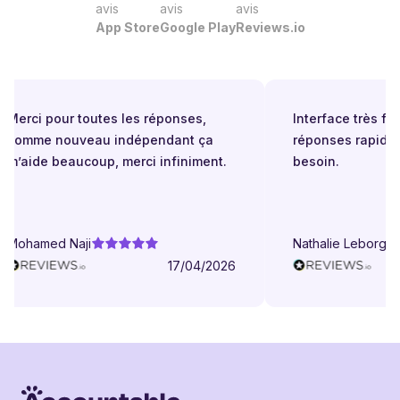
avis
avis
avis
App Store
Google Play
Reviews.io
Merci pour toutes les réponses,
Interface très facile
comme nouveau indépendant ça
réponses rapides 
m’aide beaucoup, merci infiniment.
besoin.
Mohamed Naji
Nathalie Leborgne
17/04/2026