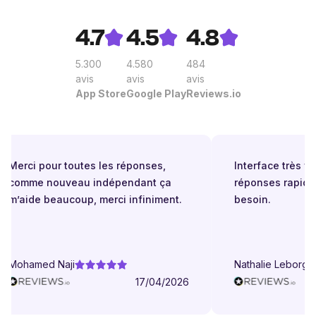
4.7
4.5
4.8
5.300
4.580
484
avis
avis
avis
App Store
Google Play
Reviews.io
Merci pour toutes les réponses,
Interface très facil
comme nouveau indépendant ça
réponses rapides 
m’aide beaucoup, merci infiniment.
besoin.
Mohamed Naji
Nathalie Leborgne
17/04/2026