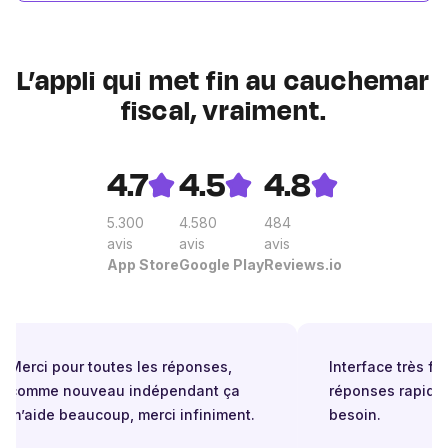
L’appli qui met fin au cauchemar
fiscal, vraiment.
4.7
4.5
4.8
5.300
4.580
484
avis
avis
avis
App Store
Google Play
Reviews.io
Merci pour toutes les réponses,
Interface très facil
comme nouveau indépendant ça
réponses rapides 
m’aide beaucoup, merci infiniment.
besoin.