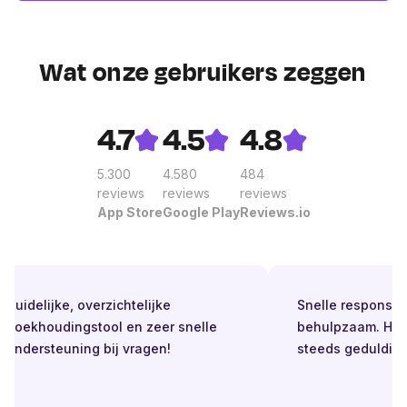
Wat onze gebruikers zeggen
4.7
4.5
4.8
5.300
4.580
484
reviews
reviews
reviews
App Store
Google Play
Reviews.io
Duidelijke, overzichtelijke
Snelle respons. Alt
boekhoudingstool en zeer snelle
behulpzaam. Helde
ondersteuning bij vragen!
steeds geduldig.