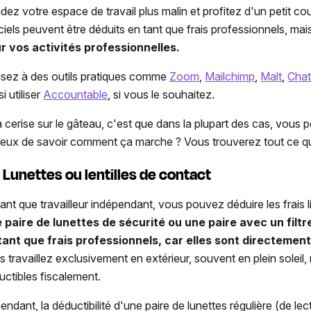
dez votre espace de travail plus malin et profitez d'un petit 
iciels peuvent être déduits en tant que frais professionnels, m
r vos activités professionnelles.
sez à des outils pratiques comme
Zoom
,
Mailchimp
,
Malt
,
Cha
i utiliser
Accountable
, si vous le souhaitez.
la cerise sur le gâteau, c'est que dans la plupart des cas, vou
ieux de savoir comment ça marche ? Vous trouverez tout ce qu
Lunettes ou lentilles de contact
tant que travailleur indépendant, vous pouvez déduire les frais l
 paire de lunettes de sécurité ou une paire avec un filt
tant que frais professionnels, car elles sont directement
s travaillez exclusivement en extérieur, souvent en plein soleil
uctibles fiscalement.
ndant, la déductibilité d'une paire de lunettes régulière (de lect