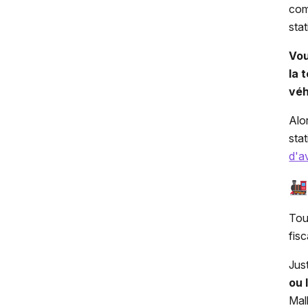
com
sta
Vou
la 
véh
Alo
sta
d'a
Tou
fisc
Just
ou 
Mal