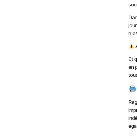
sou
Dan
jour
n'e
A
Et 
en 
tous
Reg
imp
ind
éga