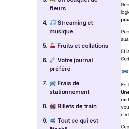
Ren
fleurs
log
pou
4.
Streaming et
musique
Pen
auss
5.
Fruits et collations
Et 
Cur
6.
Votre journal
préféré
7.
Frais de
En 
stationnement
Une
en 
8.
Billets de train
vou
déd
9.
Tout ce qui est
Cepe