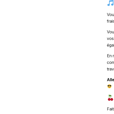
Vou
frai
Vou
vos
éga
En 
com
trav
All
Fai