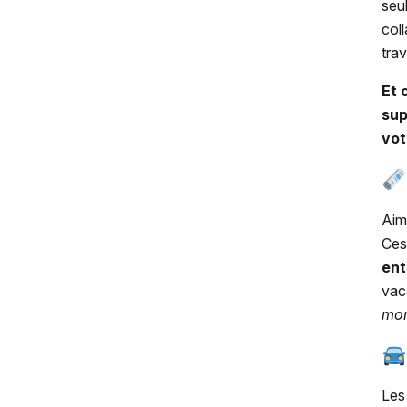
seu
col
tra
Et 
sup
vot
Aim
Ces
ent
vac
mom
Les