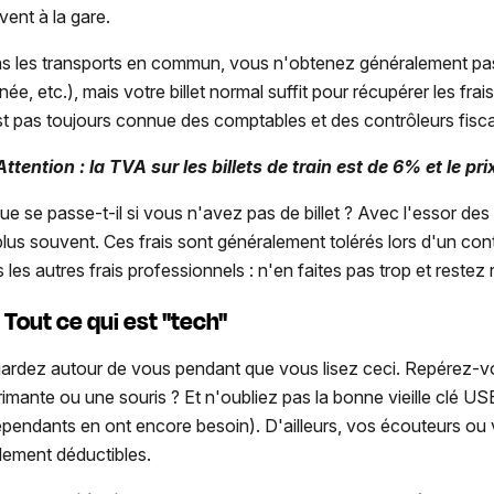
vent à la gare.
s les transports en commun, vous n'obtenez généralement pas 
née, etc.), mais votre billet normal suffit pour récupérer les fra
st pas toujours connue des comptables et des contrôleurs fisc
ttention : la TVA sur les billets de train est de 6% et le pr
que se passe-t-il si vous n'avez pas de billet ? Avec l'essor de
plus souvent. Ces frais sont généralement tolérés lors d'un cont
 les autres frais professionnels : n'en faites pas trop et restez r
Tout ce qui est "tech"
ardez autour de vous pendant que vous lisez ceci. Repérez-vou
rimante ou une souris ? Et n'oubliez pas la bonne vieille clé USB
épendants en ont encore besoin). D'ailleurs, vos écouteurs ou 
lement déductibles.