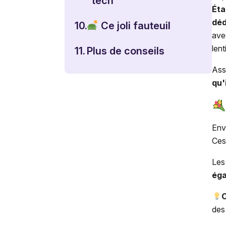
"tech"
Éta
déd
10.
Ce joli fauteuil
ave
len
11.
Plus de conseils
Ass
qu'
Env
Ces
Les
éga
C
des