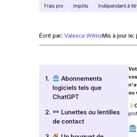
Frais pro
Impôts
Indépendant à titr
Écrit par:
Valesca Wilms
Mis à jour le: 
Vot
vos
1.
Abonnements
n'a
logiciels tels que
ou 
ChatGPT
C
2.
Lunettes ou lentilles
pro
de contact
3.
Un bouquet de