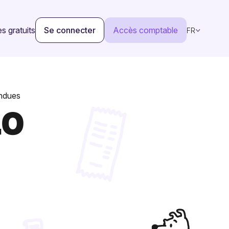
s gratuits
Se connecter
Accès comptable
FR
endues
10