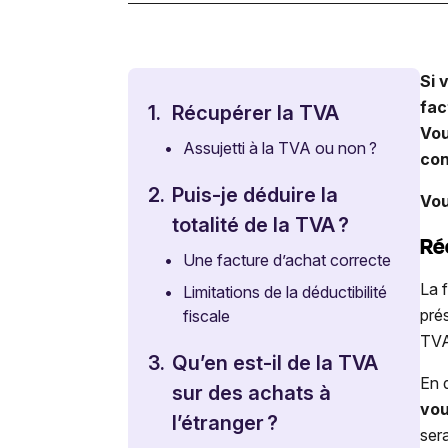
Si 
fac
1.
Récupérer la TVA
Vou
•
Assujetti à la TVA ou non ?
con
2.
Puis-je déduire la
Vou
totalité de la TVA ?
Ré
•
Une facture d’achat correcte
La 
•
Limitations de la déductibilité
pré
fiscale
TVA
3.
Qu’en est-il de la TVA
En 
sur des achats à
vou
l’étranger ?
ser