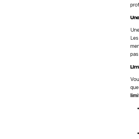
pro
Une
Une
Les
men
pas
Lim
Vou
que
lim