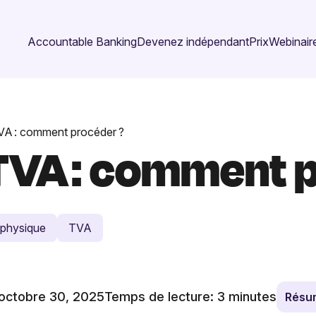
Accountable Banking
Devenez indépendant
Prix
Webinaire
TVA : comment procéder ?
 TVA : comment 
physique
TVA
: octobre 30, 2025
Temps de lecture:
3
minutes
Résu