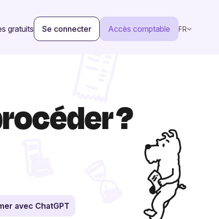
s gratuits
Se connecter
Accès comptable
FR
procéder ?
mer avec ChatGPT