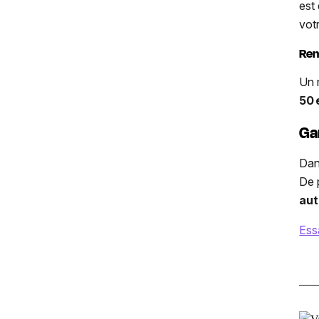
est
vot
Rem
Un 
50 
Ga
Dan
De 
aut
Ess