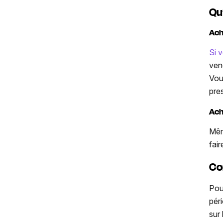
Qu’
Ach
Si 
ven
Vou
pre
Ach
Mêm
fai
Co
Pou
pér
sur