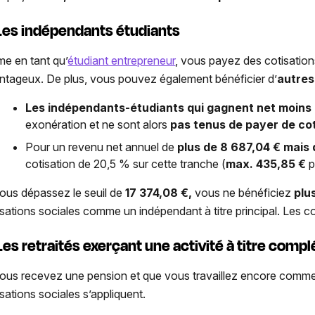
Les indépendants étudiants
e en tant qu’
étudiant entrepreneur
, vous payez des cotisation
ntageux. De plus, vous pouvez également bénéficier d’
autre
Les indépendants-étudiants
qui gagnent net moins
exonération
et ne sont alors
pas tenus de payer de cot
Pour un revenu net annuel de
plus de
8 687,04
€ mais 
cotisation de 20,5 % sur cette tranche (
max.
435,85
€
p
vous dépassez le seuil de
17 374,08
€,
vous ne bénéficiez
plu
isations sociales comme un indépendant à titre principal. Les 
Les retraités exerçant une activité à titre comp
vous recevez une pension et que vous travaillez encore comme 
isations sociales s’appliquent.