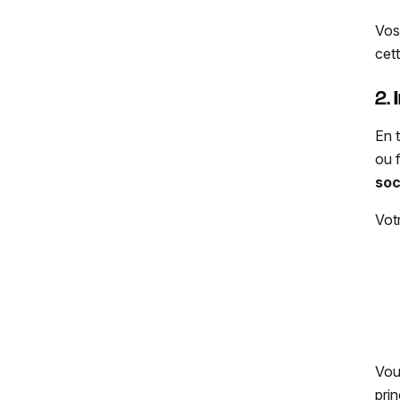
Vos
cet
2.
En 
ou 
soc
Votr
Vou
prin