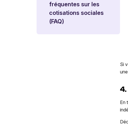
fréquentes sur les
cotisations sociales
(FAQ)
Si 
une
4.
En 
ind
Déc