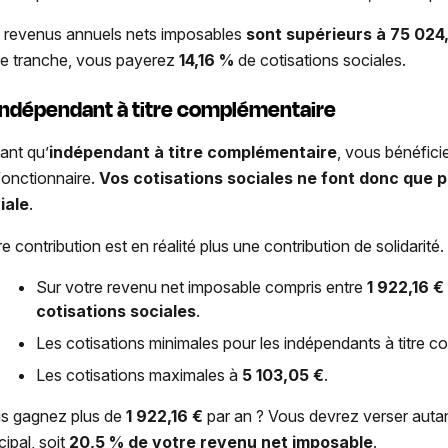
 revenus annuels nets imposables
sont supérieurs à
75 024
te tranche, vous payerez
14,16 %
de cotisations sociales.
Indépendant à titre complémentaire
tant qu’
indépendant à titre complémentaire
, vous bénéfici
fonctionnaire.
Vos cotisations sociales ne font donc que p
iale
.
e contribution est en réalité plus une contribution de solidarité.
Sur votre revenu net imposable compris entre
1 922,16
€ 
cotisations sociales
.
Les cotisations minimales pour les indépendants à titre 
Les cotisations maximales à
5 103,05
€
.
s gagnez plus de
1 922,16
€
par an ? Vous devrez verser autan
cipal, soit
20,5 % de votre revenu net imposable
.