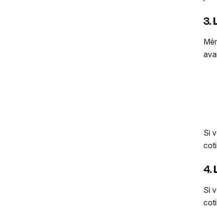
3.
Mêm
ava
Si 
cot
4.
Si 
cot