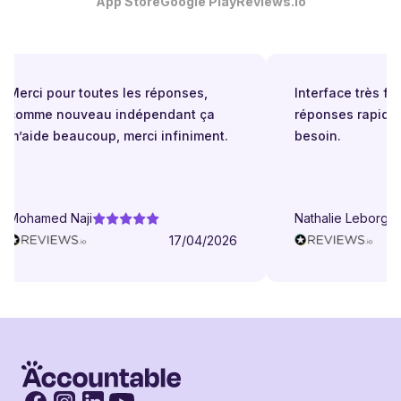
App Store
Google Play
Reviews.io
Merci pour toutes les réponses,
Interface très facil
comme nouveau indépendant ça
réponses rapides 
m’aide beaucoup, merci infiniment.
besoin.
Mohamed Naji
Nathalie Leborgne
17/04/2026