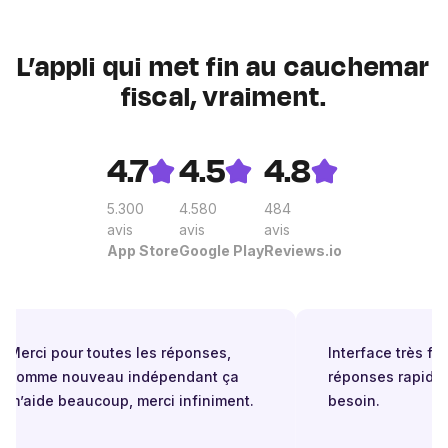
L’appli qui met fin au cauchemar
fiscal, vraiment.
4.7
4.5
4.8
5.300
4.580
484
avis
avis
avis
App Store
Google Play
Reviews.io
Merci pour toutes les réponses,
Interface très facile
comme nouveau indépendant ça
réponses rapides 
m’aide beaucoup, merci infiniment.
besoin.