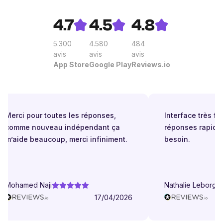
4.7
4.5
4.8
5.300
4.580
484
avis
avis
avis
App Store
Google Play
Reviews.io
Merci pour toutes les réponses,
Interface très faci
comme nouveau indépendant ça
réponses rapides
m’aide beaucoup, merci infiniment.
besoin.
Mohamed Naji
Nathalie Leborgn
17/04/2026