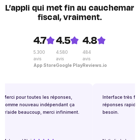
L’appli qui met fin au cauchemar
fiscal, vraiment.
4.7
4.5
4.8
5.300
4.580
484
avis
avis
avis
App Store
Google Play
Reviews.io
Merci pour toutes les réponses,
Interface très faci
comme nouveau indépendant ça
réponses rapides
m’aide beaucoup, merci infiniment.
besoin.