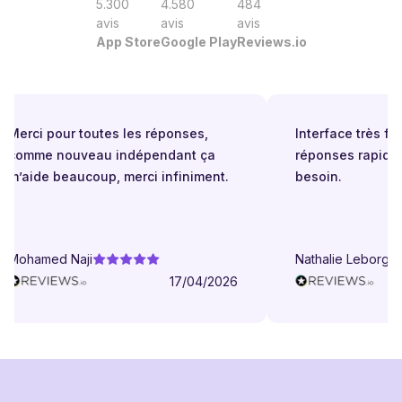
5.300
4.580
484
avis
avis
avis
App Store
Google Play
Reviews.io
Merci pour toutes les réponses,
Interface très facil
comme nouveau indépendant ça
réponses rapides 
m’aide beaucoup, merci infiniment.
besoin.
Mohamed Naji
Nathalie Leborgne
17/04/2026