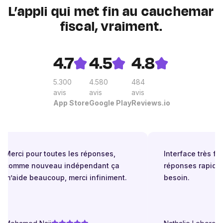
L’appli qui met fin au cauchemar
fiscal, vraiment.
4.7
4.5
4.8
5.300
4.580
484
avis
avis
avis
App Store
Google Play
Reviews.io
Merci pour toutes les réponses,
Interface très facil
comme nouveau indépendant ça
réponses rapides 
m’aide beaucoup, merci infiniment.
besoin.