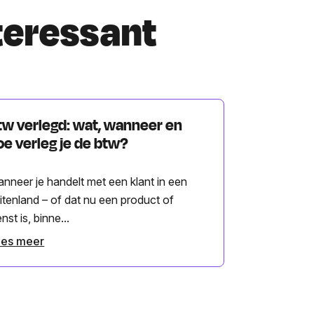
nteressant
tw verlegd: wat, wanneer en
oe verleg je de btw?
nneer je handelt met een klant in een
itenland – of dat nu een product of
enst is, binne...
ees meer