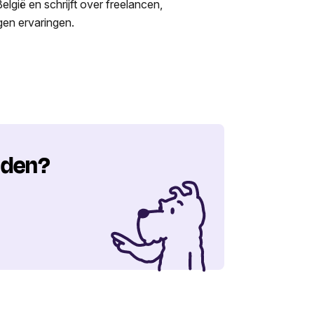
lgië en schrijft over freelancen,
igen ervaringen.
nden?