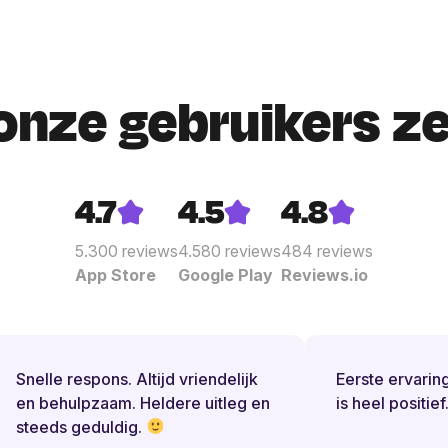
onze gebruikers z
4.7
4.5
4.8
5.300
reviews
4.580
reviews
484
reviews
App Store
Google Play
Reviews.io
Snelle respons. Altijd vriendelijk
Eerste ervaring
en behulpzaam. Heldere uitleg en
is heel positief.
steeds geduldig.