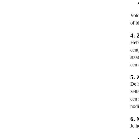
Vold
of b
4. 
Heb 
eent
staa
een 
5.
De h
zelf
een 
nodi
6. 
Je h