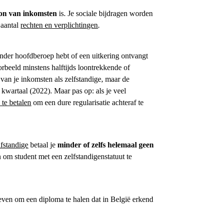
ron van inkomsten
is. Je sociale bijdragen worden
 aantal
rechten en verplichtingen
.
ander
hoofdberoep
hebt of een uitkering ontvangt
rbeeld minstens halftijds loontrekkende of
van je inkomsten als zelfstandige, maar de
kwartaal (2022). Maar pas op: als je veel
 te betalen
om een dure regularisatie achteraf te
lfstandige
betaal je
minder of zelfs helemaal geen
n
om
student met een zelfstandigenstatuut
te
reven om een diploma te halen dat in België erkend