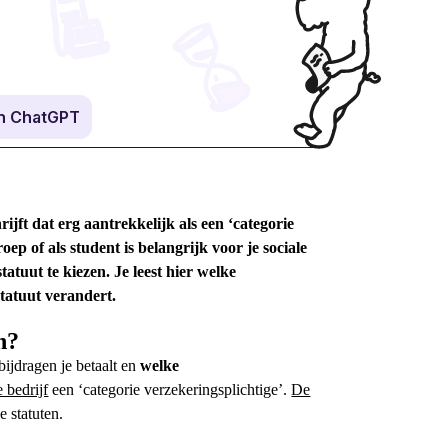
in ChatGPT
rijft dat erg aantrekkelijk als een ‘categorie
roep
of als
student
is belangrijk voor je
sociale
atuut te kiezen. Je leest hier welke
statuut verandert.
n?
bijdragen je betaalt en
welke
e bedrijf
een ‘categorie verzekeringsplichtige’.
De
e statuten
.