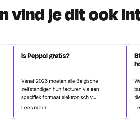
 vind je dit ook i
Is Peppol gratis?
B
h
Vanaf 2026 moeten alle Belgische
Wa
zelfstandigen hun facturen via een
bu
specifiek formaat elektronisch v...
di
Lees meer
L