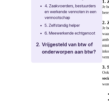
1.
•
4. Zaakvoerders, bestuurders
Je b
en werkende vennoten in een
bere
vennootschap
2.
•
5. Zelfstandig helper
Je b
•
6. Meewerkende echtgenoot
waar
amb
2.
Vrijgesteld van btw of
mini
onderworpen aan btw?
inko
verm
3.
Ook 
soci
wor