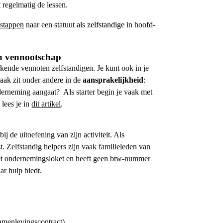
 regelmatig de lessen.
 stappen
naar een statuut als zelfstandige in hoofd-
en
vennootschap
ende vennoten zelfstandigen. Je kunt ook in je
ak zit onder andere in de
aansprakelijkheid
:
onderneming aangaat?
Als starter begin je vaak met
lees je in
dit artikel
.
ij de uitoefening van zijn activiteit. Als
 Zelfstandig helpers zijn vaak familieleden van
j het ondernemingsloket en heeft geen btw-nummer
ar hulp biedt.
samenlevingscontract)