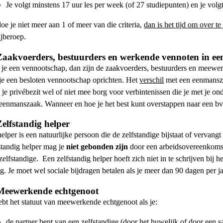
Je volgt minstens 17 uur les per week (of 27 studiepunten) en je volgt
oe je niet meer aan 1 of meer van die criteria,
dan is het tijd om over te
ijberoep.
Zaakvoerders, bestuurders en werkende vennoten in e
je een vennootschap, dan zijn de zaakvoerders, bestuurders en meewerk
je een
besloten vennootschap
oprichten. Het
verschil
met een eenmansza
t je privébezit wel of niet mee borg voor verbintenissen die je met je 
eenmanszaak. Wanneer en hoe je het best kunt overstappen naar een bv 
Zelfstandig helper
elper is een natuurlijke persoon die de zelfstandige bijstaat of vervangt b
standig helper mag je
niet gebonden zijn
door een arbeidsovereenkomst.
zelfstandige.
Een
zelfstandig helper
hoeft zich niet in te schrijven bi
g. Je moet wel sociale bijdragen betalen als je meer dan 90 dagen per ja
Meewerkende echtgenoot
ebt het statuut van
meewerkende echtgenoot
als je:
de partner bent van een zelfstandige (door het huwelijk of door een 