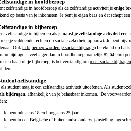
Zelfstandige in hoofdberoep
ent
zelfstandige in hoofdberoep
als de
zelfstandige activiteit
je
enige b
kend op basis van je inkomsten. Je bent je eigen baas en dat schept een
Zelfstandige in bijberoep
ent
zelfstandige in bijberoep
als je
naast je
zelfstandige activiteit
een 
mee je voldoende rechten op sociale zekerheid opbouwt. Je bent bijvoo
tenaar. Ook
in
bijberoep
worden je sociale bijdrage
n
berekend op basis 
mumbijdrage is veel lager dan in hoofdberoep, namelijk 85,64 euro per 
msten haalt uit je
bijberoep
, is het verstandig om
meer sociale bijdragen
ijden.
Student-zelfstandige
als student mag je een
zelfstandige activiteit
uitoefenen. Als
student-ze
ale bijdragen
, afhankelijk van je belastbaar inkomen.
De
voorwaarde
den:
Je bent minstens 18 en hoogstens 25 jaar.
Je bent in een Belgische of buitenlandse onderwijsinstelling ingesch
is.