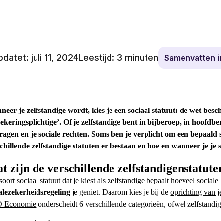
datet: juli 11, 2024
Leestijd:
3
minuten
Samenvatten 
neer je
zelfstandige
wordt, kies je een
sociaal statuut
: de wet besch
ekeringsplichtige’. Of je
zelfstandige
bent in
bijberoep
, in
hoofdbe
dragen
en je sociale rechten. Soms ben je verplicht om een bepaald st
schillende
zelfstandige statuten
er bestaan en hoe en wanneer je je 
t zijn de verschillende
zelfstandigenstatute
 soort
sociaal statuut
dat je kiest als
zelfstandige
bepaalt hoeveel sociale 
alezekerheidsregeling
je geniet. Daarom kies je bij de
oprichting van j
 Economie
onderscheidt 6 verschillende categorieën, ofwel
zelfstandig