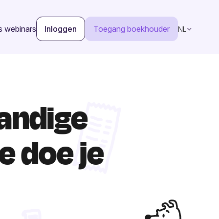
s webinars
Inloggen
Toegang boekhouder
NL
tandige
e doe je