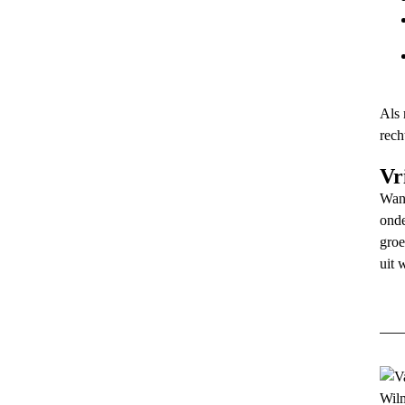
Als
rech
Vr
Wann
ond
groe
uit 