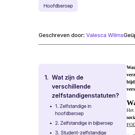
Hoofdberoep
Geschreven door:
Valesca Wilms
Geüp
Wan
verz
1.
Wat zijn de
bij
verschillende
ver
zelfstandigenstatuten?
Wa
•
1. Zelfstandige in
Het
hoofdberoep
soci
•
2. Zelfstandige in bijberoep
FOD
•
3. Student-zelfstandige