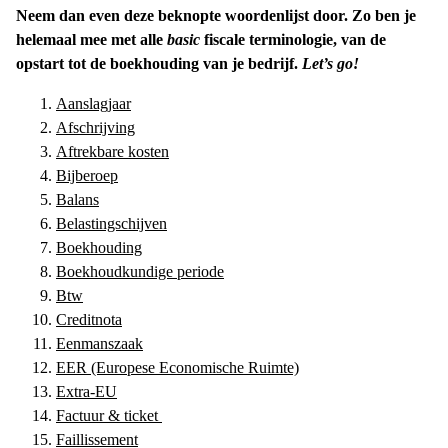
Neem dan even deze beknopte woordenlijst door. Zo ben je
helemaal mee met alle
basic
fiscale terminologie, van de
opstart tot de boekhouding van je bedrijf.
Let’s go!
Aanslagjaar
Afschrijving
Aftrekbare kosten
Bijberoep
Balans
Belastingschijven
Boekhouding
Boekhoudkundige periode
Btw
Creditnota
Eenmanszaak
EER (Europese Economische Ruimte)
Extra-EU
Factuur & ticket
Faillissement