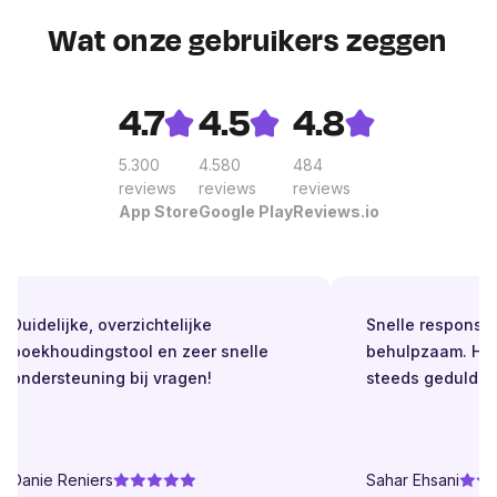
Wat onze gebruikers zeggen
4.7
4.5
4.8
5.300
4.580
484
reviews
reviews
reviews
App Store
Google Play
Reviews.io
Duidelijke, overzichtelijke
Snelle respons. Alt
boekhoudingstool en zeer snelle
behulpzaam. Helde
ondersteuning bij vragen!
steeds geduldig.
Danie Reniers
Sahar Ehsani