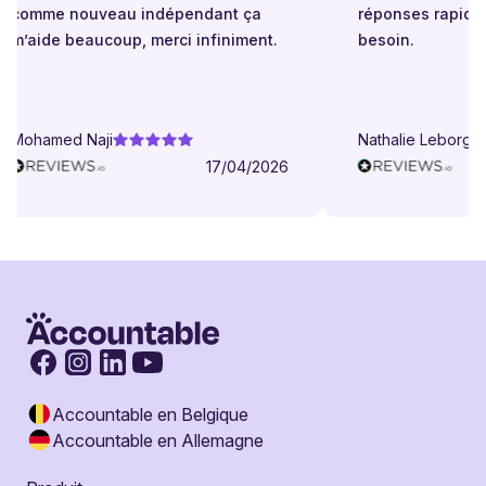
comme nouveau indépendant ça
réponses rapides 
m’aide beaucoup, merci infiniment.
besoin.
Mohamed Naji
Nathalie Leborgne
17/04/2026
Accountable en Belgique
Accountable en Allemagne