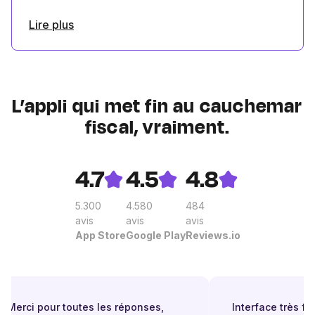
Lire plus
L’appli qui met fin au cauchemar
fiscal, vraiment.
4.7
4.5
4.8
5.300
4.580
484
avis
avis
avis
App Store
Google Play
Reviews.io
Merci pour toutes les réponses,
Interface très facil